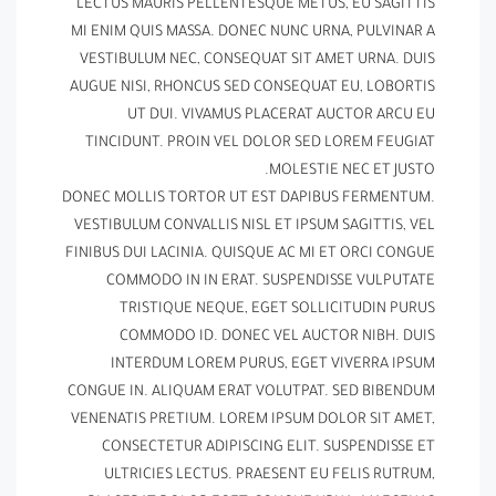
LECTUS MAURIS PELLENTESQUE METUS, EU SAGITTIS
MI ENIM QUIS MASSA. DONEC NUNC URNA, PULVINAR A
VESTIBULUM NEC, CONSEQUAT SIT AMET URNA. DUIS
AUGUE NISI, RHONCUS SED CONSEQUAT EU, LOBORTIS
UT DUI. VIVAMUS PLACERAT AUCTOR ARCU EU
TINCIDUNT. PROIN VEL DOLOR SED LOREM FEUGIAT
MOLESTIE NEC ET JUSTO.
DONEC MOLLIS TORTOR UT EST DAPIBUS FERMENTUM.
VESTIBULUM CONVALLIS NISL ET IPSUM SAGITTIS, VEL
FINIBUS DUI LACINIA. QUISQUE AC MI ET ORCI CONGUE
COMMODO IN IN ERAT. SUSPENDISSE VULPUTATE
TRISTIQUE NEQUE, EGET SOLLICITUDIN PURUS
COMMODO ID. DONEC VEL AUCTOR NIBH. DUIS
INTERDUM LOREM PURUS, EGET VIVERRA IPSUM
CONGUE IN. ALIQUAM ERAT VOLUTPAT. SED BIBENDUM
VENENATIS PRETIUM. LOREM IPSUM DOLOR SIT AMET,
CONSECTETUR ADIPISCING ELIT. SUSPENDISSE ET
ULTRICIES LECTUS. PRAESENT EU FELIS RUTRUM,