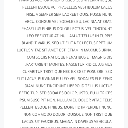
VIVAMUS AUCTOR MAURIS RISUS, SED VIVERRA NEQUE
PELLENTESQUE AC. PHASELLUS VESTIBULUM LACUS
NISL, A SEMPER SEM LAOREET QUIS. FUSCE NUNC
ARCU, CONGUE VEL SODALES EU, LACINIA AT ERAT.
PHASELLUS FINIBUS DOLOR LECTUS, VEL TINCIDUNT
LEO EFFICITUR AT. NULLAM UT TELLUS IN TURPIS
BLANDIT VARIUS. SED UT ELIT NEC LECTUS PRETIUM
LUCTUS VITAE SIT AMET EST. ETIAM IN MAXIMUS URNA.
CUM SOCIIS NATOQUE PENATIBUS ET MAGNIS DIS
PARTURIENT MONTES, NASCETUR RIDICULUS MUS.
CURABITUR TRISTIQUE NEC EX EGET POSUERE. SED
ELIT LACUS, PULVINAR EU LEO VEL, SODALES ELEIFEND
DIAM. NUNC TINCIDUNT LIBERO ID TELLUS LUCTUS
EFFICITUR. SED SODALES DOLOR JUSTO, EU ULTRICES
IPSUM SUSCIPIT NON. NULLAM EU DOLOR VITAE FELIS
PELLENTESQUE FINIBUS. MORBI ID IMPERDIET NUNC,
NON COMMODO DOLOR. QUISQUE NON TRISTIQUE
LACUS. UT FAUCIBUS, MAGNA IN DAPIBUS VEHICULA,