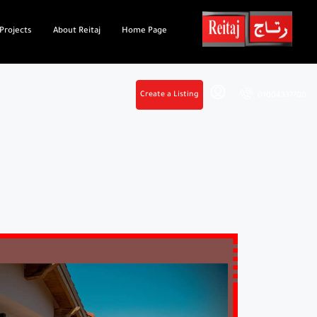
Projects
About Reitaj
Home Page
Create a Listing
01004337700