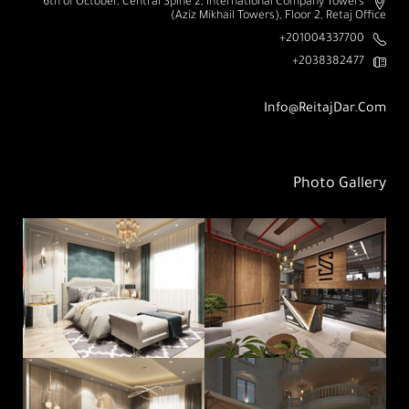
6th of October, Central Spine 2, International Company Towers
(Aziz Mikhail Towers), Floor 2, Retaj Office
201004337700+
2038382477+
Info@ReitajDar.com
Photo Gallery