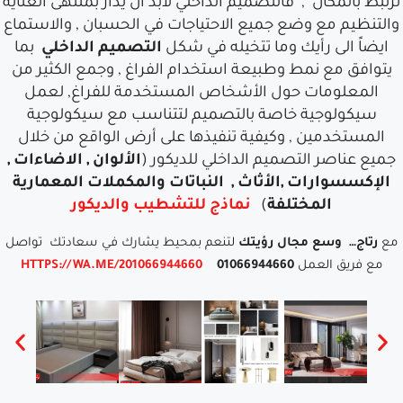
ترتبط بالمكان , فالتصميم الداخلي لابد أن يدار بمنتهى العناية
والتنظيم مع وضع جميع الاحتياجات في الحسبان , والاستماع
ايضاً الى رأيك وما تتخيله في شكل
التصميم الداخلي
بما
يتوافق مع نمط وطبيعة استخدام الفراغ , وجمع الكثير من
المعلومات حول الأشخاص المستخدمة للفراغ, لعمل
سيكولوجية خاصة بالتصميم لتتناسب مع سيكولوجية
المستخدمين , وكيفية تنفيذها على أرض الواقع من خلال
جميع عناصر التصميم الداخلي للديكور (
الألوان , الاضاءات ,
الإكسسوارات ,الأثاث , النباتات والمكملات المعمارية
المختلفة
)
نماذج للتشطيب والديكور
مع
رتاج…
وسع مجال رؤيتك
لتنعم بمحيط يشارك في سعادتك تواصل
مع فريق العمل
01066944660
HTTPS://WA.ME/201066944660