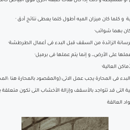
أو تمشيطه و ذلك إذا كان هناك طبقة أخرى فوق البياض كا
 و كلما كان ميزان الميه أطول كلما يعطى نتائج أدق ·
 كان بهما شوائب·
رسانة الزائدة من السقف قبل البدء فى أعمال الطرطشة·
ها على الأرض،، و إنما يتم عملها فى برميل·
ماكن العالية·
دء فى المحارة يجب عمل الاتى:(والمقصود بالمحارة هنا :المح
انية التى قد تتواجد بالأسقف وإزالة الأخشاب التى تكون متعل
اد العالقة