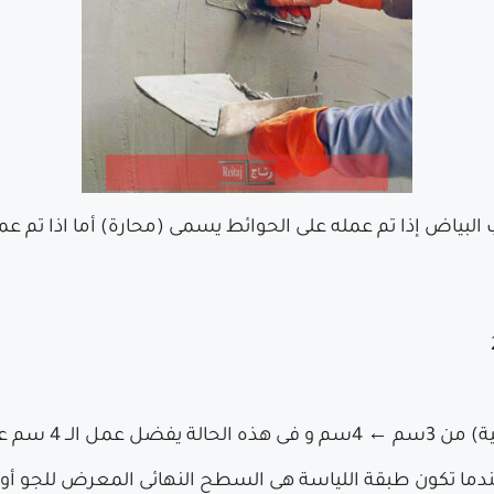
اض إذا تم عمله على الحوائط يسمى (محارة) أما اذا تم عمله
 سم على مرتين
ة لا يقل عن 3 سم خاصة عندما تكون طبقة اللياسة هى السطح النهائى المعرض