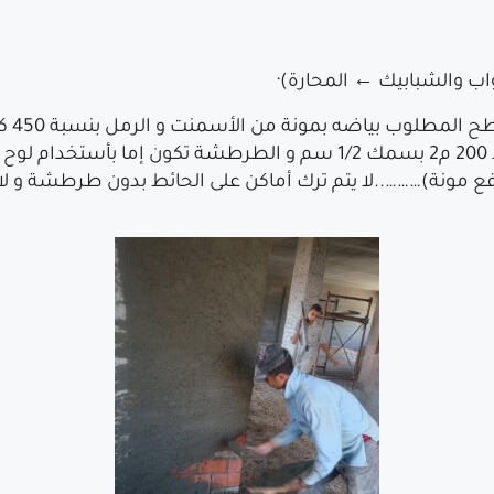
واب والشبابيك ← المحارة)·
لكل 1م3 رمل نظيف و حرش و هذه الكمية تفرد 200 م2 بسمك 1/2 سم و ال
(مدفع مونة)………..لا يتم ترك أماكن على الحائط بدون طرطشة و