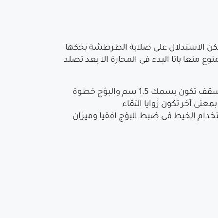
يام وذلك برشها من أعلى إلي أسفليمكن الاستدلال على صلابة الطرطشة بحكها
منعا باتا البدء فى المحارة الا بعد تصلد
عمل البؤج: البؤجة عبارة عن مربع من المونة ( 5سم × 8سم)وفى الحوائط تكون البؤج بسمك 2 سم وفى الأسقف تكون بسمك 1.5 سم والبؤج خطوة
ى آخر تكون زوايا التقاء
بحيث لا تزيد المسافة بين البؤجة والبؤجة عن 2 متر حيث يتم استخدام الخيط فى ضبط البؤج افقيا وميزان