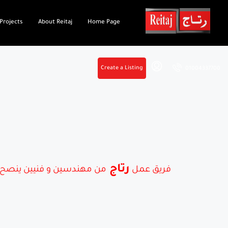
Projects
About Reitaj
Home Page
Create a Listing
01004337700
رتاج
فريق عمل
من مهندسين و فنيين ينصح عميل