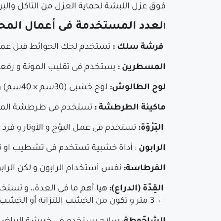
فوق عزل اللبشة لحماية العزل من التاكل والبر
لعدد المستخدمة فى أعمال المحا
ا
فرشة سلك :
تستخدم لحك الحوائط قبل عمل 
المسطرين :
يستخدم فى تقليب المونة و رف
لوح الطالوش:
لوح خشبى (30سم × 40سم) و له مقبض حيث توضع المونة على الطالوش لأستخدامها فى عملية البياض و الطرطشة.·
ماكينة الطرطشة :
تستخدم فى طرطشة المون
البَرْوَة:
تستخدم فى عمل البؤج و الأوتار و فرد 
الرابون
: أداة خشبية تستخدم فى تشطيب او 
الفرطاسة:
نفس أستخدام الرابون و لكن الراب
القِدّة (الدراع):
← 3 متر و تكون من الخشب اللتزانة أو الخشب الموسكى أو الألومنيوم و يفضل أن تكون من الألومنيوم .·