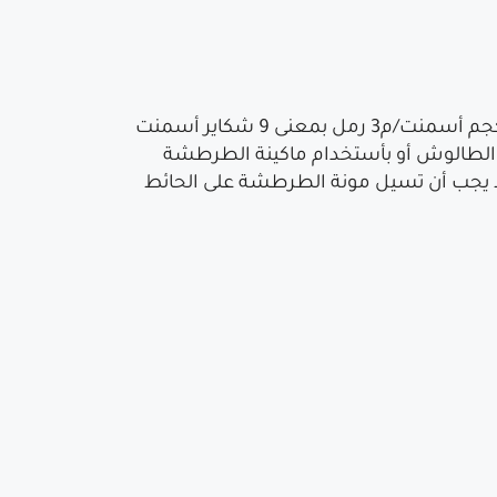
يتم عمل طرطشة أسمنتية على كامل المسطح المطلوب بياضه بمونة من الأسمنت و الرمل بنسبة 450 كجم أسمنت/م3 رمل بمعنى 9 شكاير أسمنت
طرطشة تكون إما بأستخدام لوح الطالوش أو بأستخدام ماكينة الطرطشة
 لا يجب أن تسيل مونة الطرطشة على الحائط