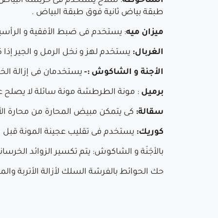
الشاحّوطة
: سلاح يستخدم فى خربشة البياض 
طبقة بياض ثانية فوق طبقة البياض .
ميزان ميه
: يستخدم فى ضبط الأفقية و الرأسية
الغربال:
يستخدم لهز و نخل الرمل و الجير إذا
الأجنة و الشاكوش :-
يستخدمان فى إزالة الخ
برميل
: مونة الطرطشة مونة سائلة لا يصلح عمل
سقالة:
كى يتمكن مبيض المحارة من محارة الأ
كوريك:
يستخدم فى تقليب عجينة المونة قبل الب
بالأجَنَة و الشاكوش: يتم تكسير الزوائد الخرس
حك الحوائط بالفرشة السلك لأزالة الأتربة والمو