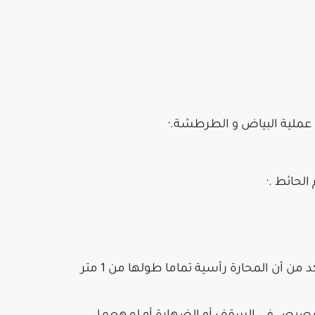
الحائط .·
هيا أهم ما فى العدة،، و تستخدم فى إزالة المونة الزائدة من على الحائط، و من خلالها يتم التأكد من أن المحارة رأسية تماما طولها من 1 متر