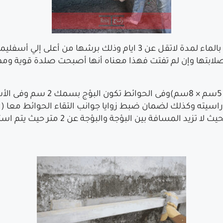
بعد جفاف طبقة الطرطشة يتم مداومة رشها بالماء لمدة لاتقل عن 3 ا
بتها وإن لم تفتت فهذا معناه أنها أصبحت صلدة قوية وممنوع 
ه وكذلك لضمان ضبط زوايا جوانب التقاء الحوائط معا ( بمعن
الحوائطقائمة)ويتم عمل 4 بؤج على كل حائط 