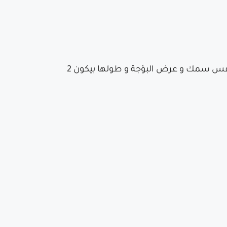
بعد جفاف البؤج يتم توصيلها ببعضها البعض بأوتار و الأوتار عبارة عن خطوط من المونة بنفس سمك و عرض البؤجة و طولها بيكون 2