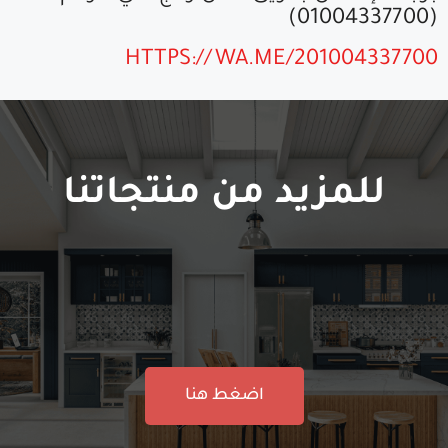
(01004337700)
HTTPS://WA.ME/201004337700
للمزيد من منتجاتنا
اضغط هنا