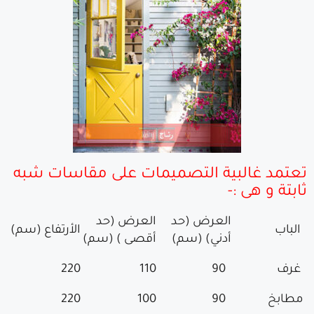
تعتمد غالبية التصميمات على مقاسات شبه
ثابتة و هى :-
العرض (حد
العرض (حد
الباب
الأرتفاع (سم)
أدني) (سم)
أقصى ) (سم)
غرف
90
110
220
مطابخ
90
100
220