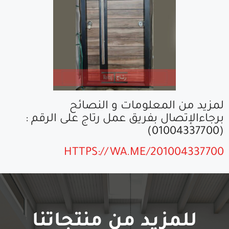
لمزيد من المعلومات و النصائح
برجاءالإتصال بفريق عمل رتاج على الرقم :
(01004337700)
HTTPS://WA.ME/201004337700
للمزيد من منتجاتنا