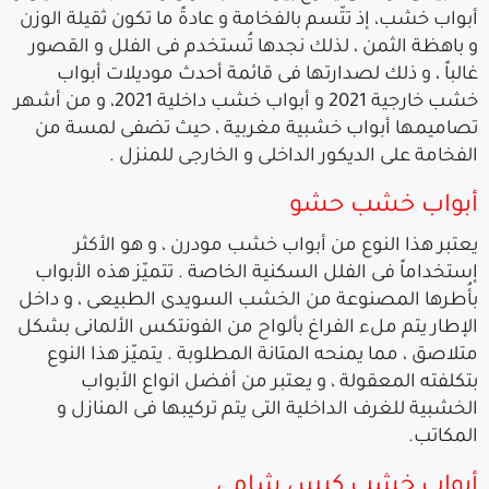
أبواب خشب، إذ تتّسم بالفخامة و عادةً ما تكون ثقيلة الوزن
و باهظة الثمن ، لذلك نجدها تُستخدم فى الفلل و القصور
غالباً ، و ذلك لصدارتها فى قائمة أحدث موديلات أبواب
خشب خارجية 2021 و أبواب خشب داخلية 2021، و من أشهر
تصاميمها أبواب خشبية مغربية ، حيث تضفى لمسة من
الفخامة على الديكور الداخلى و الخارجى للمنزل .
أبواب خشب حشو
يعتبر هذا النوع من أبواب خشب مودرن ، و هو الأكثر
إستخداماً فى الفلل السكنية الخاصة . تتميّز هذه الأبواب
بأُطرها المصنوعة من الخشب السويدى الطبيعى ، و داخل
الإطار يتم ملء الفراغ بألواح من الفونتكس الألمانى بشكل
متلاصق ، مما يمنحه المتانة المطلوبة . يتميّز هذا النوع
بتكلفته المعقولة ، و يعتبر من أفضل انواع الأبواب
الخشبية للغرف الداخلية التى يتم تركيبها فى المنازل و
المكاتب.
أبواب خشب كبس شامى